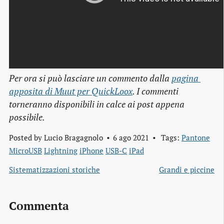
Per ora si può lasciare un commento dalla
pagina 
apposita di Muut per QuickLoox
. I commenti
torneranno disponibili in calce ai post appena
possibile.
Posted by
Lucio Bragagnolo
6 ago 2021
Tags:
Pantone
MicroUSB
Lightning
iPhone
USB-C
iPad
Sistematizzazioni storiche
Grandi e piccine
Commenta