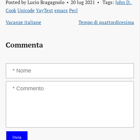
Posted by
Lucio Bragagnolo
20 lug 2021
Tags:
John D. 
Cook
Unicode
YayText
emacs
Perl
Vacanze italiane
Tempo di quattordicesima
Commenta
Invia