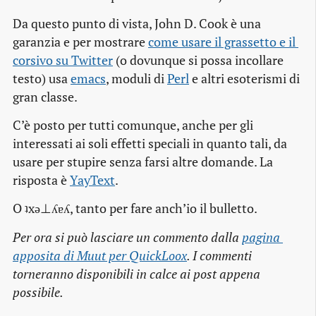
Da questo punto di vista, John D. Cook è una
garanzia e per mostrare
come usare il grassetto e il 
corsivo su Twitter
(o dovunque si possa incollare
testo) usa
emacs
, moduli di
Perl
e altri esoterismi di
gran classe.
C’è posto per tutti comunque, anche per gli
interessati ai soli effetti speciali in quanto tali, da
usare per stupire senza farsi altre domande. La
risposta è
YayText
.
O ʇxǝ⊥ʎɐʎ, tanto per fare anch’io il bulletto.
Per ora si può lasciare un commento dalla
pagina 
apposita di Muut per QuickLoox
. I commenti
torneranno disponibili in calce ai post appena
possibile.