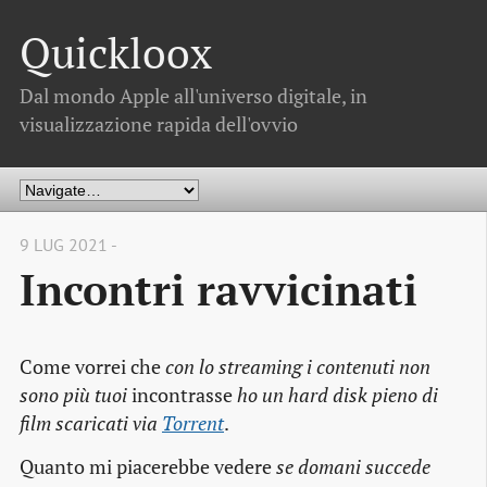
Quickloox
Dal mondo Apple all'universo digitale, in
visualizzazione rapida dell'ovvio
9 LUG 2021 -
Incontri ravvicinati
Come vorrei che
con lo streaming i contenuti non
sono più tuoi
incontrasse
ho un hard disk pieno di
film scaricati via
Torrent
.
Quanto mi piacerebbe vedere
se domani succede