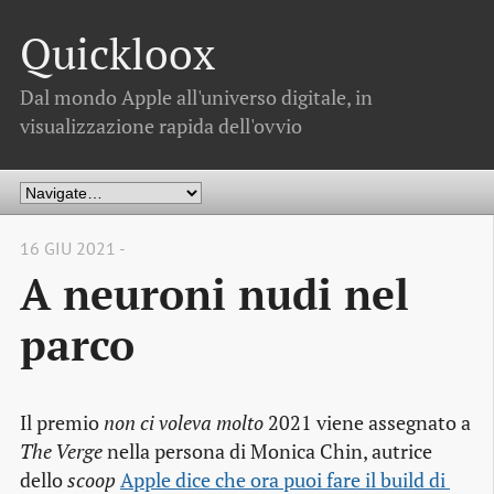
Quickloox
Dal mondo Apple all'universo digitale, in
visualizzazione rapida dell'ovvio
16 GIU 2021 -
A neuroni nudi nel
parco
Il premio
non ci voleva molto
2021 viene assegnato a
The Verge
nella persona di Monica Chin, autrice
dello
scoop
Apple dice che ora puoi fare il build di 