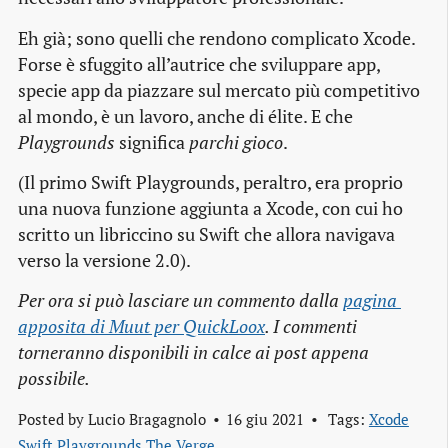
Eh già; sono quelli che rendono complicato Xcode.
Forse è sfuggito all’autrice che sviluppare app,
specie app da piazzare sul mercato più competitivo
al mondo, è un lavoro, anche di élite. E che
Playgrounds
significa
parchi gioco
.
(Il primo Swift Playgrounds, peraltro, era proprio
una nuova funzione aggiunta a Xcode, con cui ho
scritto un libriccino su Swift che allora navigava
verso la versione 2.0).
Per ora si può lasciare un commento dalla
pagina 
apposita di Muut per QuickLoox
. I commenti
torneranno disponibili in calce ai post appena
possibile.
Posted by
Lucio Bragagnolo
16 giu 2021
Tags:
Xcode
Swift Playgrounds
The Verge