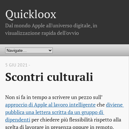
Quickloox
Dal mondo Apple all'universo digitale, in
visualizzazione rapida dell'ovvio
5 GIU 2021 -
Scontri culturali
Non si fa in tempo a scrivere un pezzo sull’
approccio di Apple al lavoro intelligente
che
diviene 
pubblica una lettera scritta da un gruppo di 
dipendenti
per chiedere più flessibilità rispetto alla
scelta di lavorare in presenza oppure in remoto.