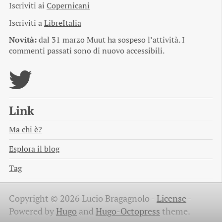
Iscriviti ai
Copernicani
Iscriviti a
LibreItalia
Novità:
dal 31 marzo Muut ha sospeso l’attività. I
commenti passati sono di nuovo accessibili.
Link
Ma chi è?
Esplora il blog
Tag
Copyright © 2026 Lucio Bragagnolo -
License
-
Powered by
Hugo
and
Hugo-Octopress
theme.