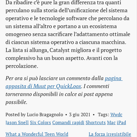
Da ribadire c’è pure la gran differenza tra quanti
perculano sulla storia dell’unificazione del sistema
operativo e le tecnologie software che percolano da
un sistema all’altro e portano a un ecosistema
omogeneo senza sacrificare l’adattamento ottimale
di ciascun sistema operativo a ciascuna macchina.
La lista si allunga, Catalyst migliora e il progetto
complessivo ha un buon aspetto. Avanti con la
percolazione.
Per ora si può lasciare un commento dalla
pagina 
apposita di Muut per QuickLoox
. I commenti
torneranno disponibili in calce ai post appena
possibile.
Posted by
Lucio Bragagnolo
3 giu 2021
Tags:
Wwdc
Jason Snell
Six Colors
Comandi rapidi
Shortcuts
Mac
iPad
What a Wonderful Teen World
La forza irresistibile