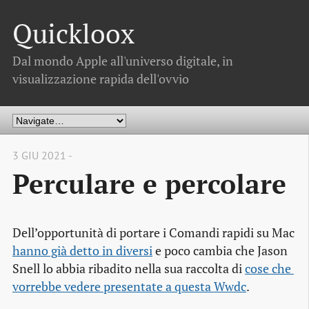
Quickloox
Dal mondo Apple all'universo digitale, in
visualizzazione rapida dell'ovvio
3 GIU 2021 -
Perculare e percolare
Dell’opportunità di portare i Comandi rapidi su Mac
hanno già detto in diversi
e poco cambia che Jason
Snell lo abbia ribadito nella sua raccolta di
cose che 
vorrebbe vedere presentate a questa Wwdc
.