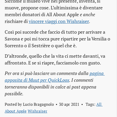
Siccome il museo vive nel presente, inventa, si
muove, propone cose. L’ultimissima è diventare
membri donatori di All About Apple
e anche
rischiare di
vincere viaggi con Wishraiser
.
Così poi succede che faccio di tutto per arrivare a
Savona e poi mi tocca pure ripartire per la Versilia o
Sorrento o il Sestrière o quel che è.
D’altronde, quello che la vita ci mette davanti, va
affrontato. E se si riapre, facciamolo con gusto.
Per ora si può lasciare un commento dalla
pagina 
apposita di Muut per QuickLoox
. I commenti
torneranno disponibili in calce ai post appena
possibile.
Posted by
Lucio Bragagnolo
30 apr 2021
Tags:
All 
About Apple
Wishraiser