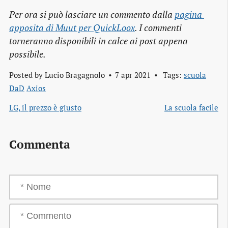
Per ora si può lasciare un commento dalla
pagina 
apposita di Muut per QuickLoox
. I commenti
torneranno disponibili in calce ai post appena
possibile.
Posted by
Lucio Bragagnolo
7 apr 2021
Tags:
scuola
DaD
Axios
LG, il prezzo è giusto
La scuola facile
Commenta