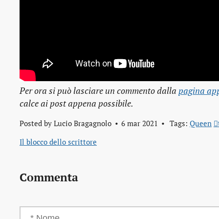
Per ora si può lasciare un commento dalla
pagina app
calce ai post appena possibile.
Posted by
Lucio Bragagnolo
6 mar 2021
Tags:
Queen

Il blocco dello scrittore
Commenta