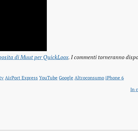
osita di Muut per QuickLoox
. I commenti torneranno dispon
tv
AirPort Express
YouTube
Google
Altroconsumo
iPhone 6
In 