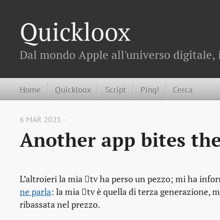
Quickloox
Dal mondo Apple all'universo digitale, 
Home
Quickloox
Script
Ping!
Cerca
6 MAR 2021 -
Another app bites the
L’altroieri la mia tv ha perso un pezzo; mi ha inf
ne parla
: la mia tv è quella di terza generazione,
ribassata nel prezzo.