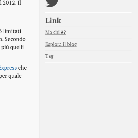
 2012. Il
Link
 limitati
Ma chi è?
go. Secondo
Esplora il blog
più quelli
Tag
Express
che
per quale