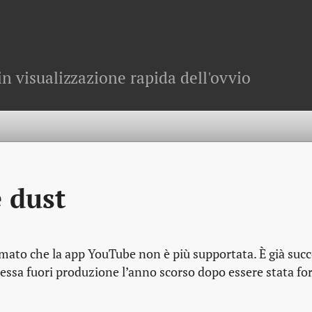
in visualizzazione rapida dell'ovvio
 dust
ormato che la app YouTube non è più supportata. È già suc
 messa fuori produzione l’anno scorso dopo essere stata f