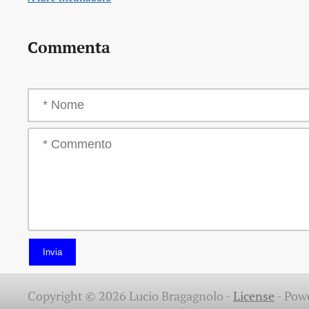
Commenta
Invia
Copyright © 2026 Lucio Bragagnolo -
License
-
Pow