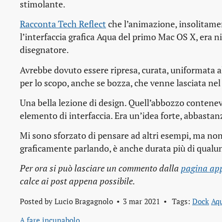
stimolante.
Racconta Tech Reflect
che l’animazione, insolitamen
l’interfaccia grafica Aqua del primo Mac OS X, era n
disegnatore.
Avrebbe dovuto essere ripresa, curata, uniformata al
per lo scopo, anche se bozza, che venne lasciata nel 
Una bella lezione di design. Quell’abbozzo conteneva
elemento di interfaccia. Era un’idea forte, abbastan
Mi sono sforzato di pensare ad altri esempi, ma no
graficamente parlando, è anche durata più di qualu
Per ora si può lasciare un commento dalla
pagina app
calce ai post appena possibile.
Posted by
Lucio Bragagnolo
3 mar 2021
Tags:
Dock
Aq
A fare incunabolo