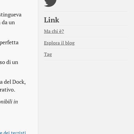
istingueva
Link
a da un
Ma chi è?
 perfetta
Esplora il blog
Tag
so di un
a del Dock,
rativo.
ibili in
e dei terzisti