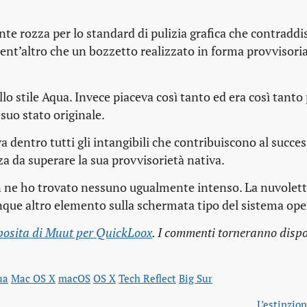
te rozza per lo standard di pulizia grafica che contradd
ient’altro che un bozzetto realizzato in forma provvisori
lo stile Aqua. Invece piaceva così tanto ed era così tanto
suo stato originale.
 dentro tutti gli intangibili che contribuiscono al succes
za da superare la sua provvisorietà nativa.
n ne ho trovato nessuno ugualmente intenso. La nuvolett
nque altro elemento sulla schermata tipo del sistema ope
osita di Muut per QuickLoox
. I commenti torneranno dispon
ua
Mac OS X
macOS
OS X
Tech Reflect
Big Sur
L’estinzion