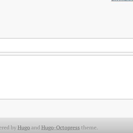
ered by
Hugo
and
Hugo-Octopress
theme.