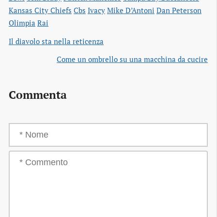
Kansas City Chiefs
Cbs
Ivacy
Mike D’Antoni
Dan Peterson
Olimpia
Rai
Il diavolo sta nella reticenza
Come un ombrello su una macchina da cucire
Commenta