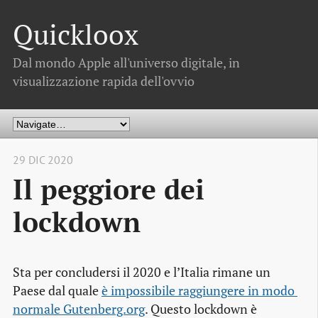
Quickloox
Dal mondo Apple all'universo digitale, in
visualizzazione rapida dell'ovvio
29 DIC 2020
Il peggiore dei
lockdown
Sta per concludersi il 2020 e l’Italia rimane un
Paese dal quale
è impossibile raggiungere in modo 
normale Gutenberg.org
. Questo lockdown è