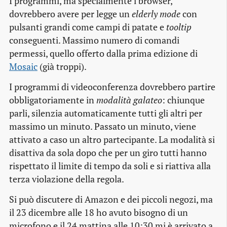
I programmi, ma specialmente i browser,
dovrebbero avere per legge un
elderly mode
con
pulsanti grandi come campi di patate e
tooltip
conseguenti. Massimo numero di comandi
permessi, quello offerto dalla prima edizione di
Mosaic
(già troppi).
I programmi di videoconferenza dovrebbero partire
obbligatoriamente in
modalità galateo
: chiunque
parli, silenzia automaticamente tutti gli altri per
massimo un minuto. Passato un minuto, viene
attivato a caso un altro partecipante. La modalità si
disattiva da sola dopo che per un giro tutti hanno
rispettato il limite di tempo da soli e si riattiva alla
terza violazione della regola.
Si può discutere di Amazon e dei piccoli negozi, ma
il 23 dicembre alle 18 ho avuto bisogno di un
microfono e il 24 mattina alle 10:30 mi è arrivato a