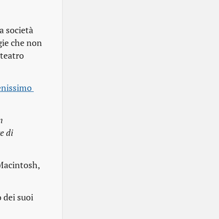
a società
gie che non
 teatro
enissimo 
n
e di
 Macintosh,
o dei suoi