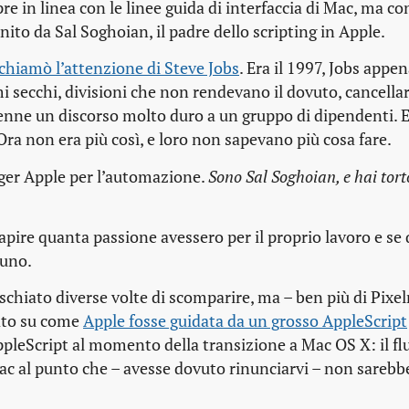
in linea con le linee guida di interfaccia di Mac, ma con
nito da Sal Soghoian, il padre dello scripting in Apple.
chiamò l’attenzione di Steve Jobs
. Era il 1997, Jobs appe
ami secchi, divisioni che non rendevano il dovuto, cancella
enne un discorso molto duro a un gruppo di dipendenti. Er
ra non era più così, e loro non sapevano più cosa fare.
ger Apple per l’automazione.
Sono Sal Soghoian, e hai tort
apire quanta passione avessero per il proprio lavoro e se
 uno.
schiato diverse volte di scomparire, ma – ben più di Pixe
zato su come
Apple fosse guidata da un grosso AppleScript
pleScript al momento della transizione a Mac OS X: il fl
ac al punto che – avesse dovuto rinunciarvi – non sarebbe