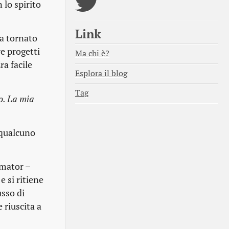
 lo spirito
Link
na tornato
re progetti
Ma chi è?
a facile
Esplora il blog
Tag
o. La mia
 qualcuno
lmator –
e si ritiene
usso di
 riuscita a