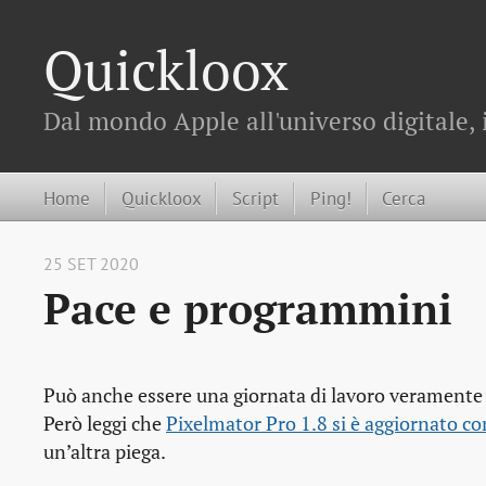
Quickloox
Dal mondo Apple all'universo digitale, 
Home
Quickloox
Script
Ping!
Cerca
25 SET 2020
Pace e programmini
Può anche essere una giornata di lavoro veramente p
Però leggi che
Pixelmator Pro 1.8 si è aggiornato co
un’altra piega.