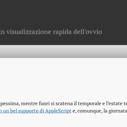
in visualizzazione rapida dell'ovvio
essima, mentre fuori si scatena il temporale e l’estate 
n un bel supporto di AppleScript
e, comunque, la giornat