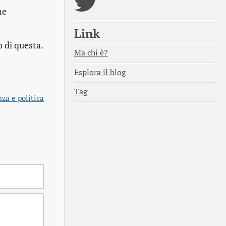
ne
Link
o di questa.
Ma chi è?
Esplora il blog
Tag
nza e politica