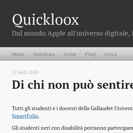
Quickloox
Dal mondo Apple all'universo digitale, 
Home
Quickloox
Script
Ping!
Cerca
27 AGO 2020
Di chi non può sentir
Tutti gli studenti e i docenti della Gallaudet Univer
SmartFolio
.
Gli studenti neri con disabilità potranno partecipa