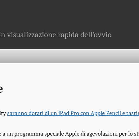
in visualizzazione rapida dell'ovvio
e
sity
saranno dotati di un iPad Pro con Apple Pencil e tastie
re a un programma speciale Apple di agevolazioni per lo st