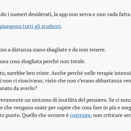
do i numeri desiderati, la app non serva e non vada fatta
giungono tutti gli studenti
.
oni a distanza siano sbagliate e da non tenere.
 una cosa sbagliata perché non totale.
to, sarebbe ben triste. Anche perché nelle terapie intens
ui non ci riuscivano; visto che non c’erano abbastanza ven
rtunato da averlo?
eramente un sintomo di inutilità del pensiero. Se ci sono
de che vengano usate per capire che cosa fare in più e meg
erto punto. Quello che occorre è
costruire
, non criticare se