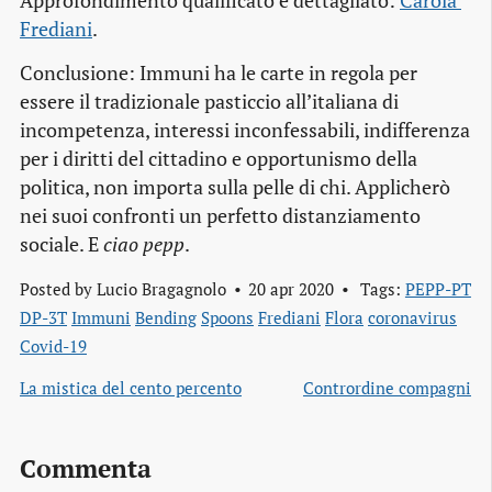
Approfondimento qualificato e dettagliato:
Carola 
Frediani
.
Conclusione: Immuni ha le carte in regola per
essere il tradizionale pasticcio all’italiana di
incompetenza, interessi inconfessabili, indifferenza
per i diritti del cittadino e opportunismo della
politica, non importa sulla pelle di chi. Applicherò
nei suoi confronti un perfetto distanziamento
sociale. E
ciao pepp
.
Posted by
Lucio Bragagnolo
20 apr 2020
Tags:
PEPP-PT
DP-3T
Immuni
Bending
Spoons
Frediani
Flora
coronavirus
Covid-19
La mistica del cento percento
Contrordine compagni
Commenta