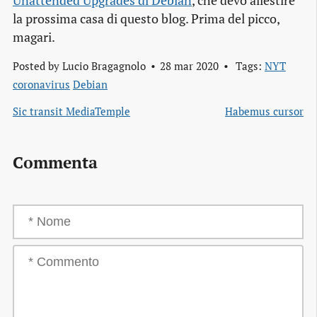
Unattended Upgrades di Debian
, ché devo allestire
la prossima casa di questo blog. Prima del picco,
magari.
Posted by
Lucio Bragagnolo
28 mar 2020
Tags:
NYT
coronavirus
Debian
Sic transit MediaTemple
Habemus cursor
Commenta