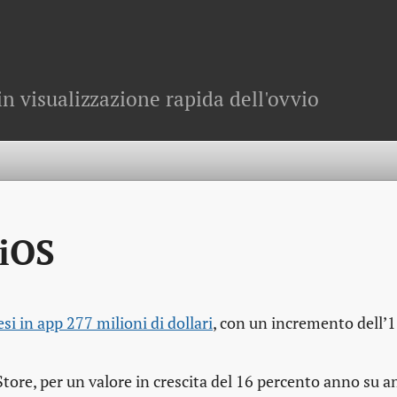
in visualizzazione rapida dell'ovvio
 iOS
esi in app 277 milioni di dollari
, con un incremento dell’1
Store, per un valore in crescita del 16 percento anno su an