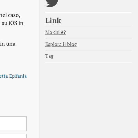
nel caso,
Link
 su iOS in
Ma chi è?
 in una
Esplora il blog
Tag
tta Epifania