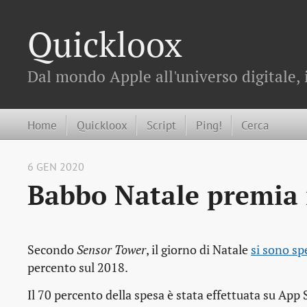
Quickloox
Dal mondo Apple all'universo digitale, 
Home
Quickloox
Script
Ping!
Cerca
6 GEN 2020
Babbo Natale premia
Secondo
Sensor Tower
, il giorno di Natale
si sono sp
percento sul 2018.
Il 70 percento della spesa è stata effettuata su App 