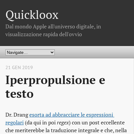
Quickloox
Dal mondo Apple all'universo digitale, in
visualizzazione rapida dell'ovvio
21 GEN 2019
Iperpropulsione e
testo
Dr. Drang
esorta ad abbracciare le espressioni 
regolari
(da qui in poi
regex
) con un post eccellente
che meriterebbe la traduzione integrale e che, nella