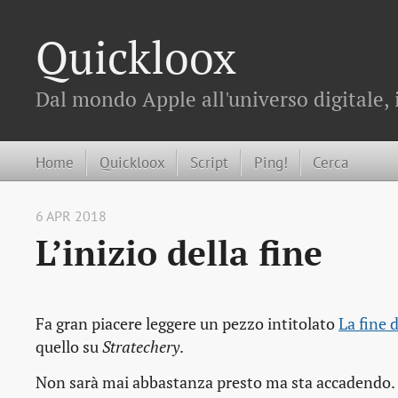
Quickloox
Dal mondo Apple all'universo digitale, 
Home
Quickloox
Script
Ping!
Cerca
6 APR 2018
L’inizio della fine
Fa gran piacere leggere un pezzo intitolato
La fine
quello su
Stratechery
.
Non sarà mai abbastanza presto ma sta accadendo. S