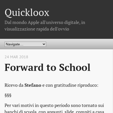
Quickloox
Dal mondo Apple all'universo digitale, in
visualizzazione rapida dell'ovvio
24 MAR 2018
Forward to School
Ricevo da
Stefano
e con gratitudine riproduco:
§§§
Per vari motivi in questo periodo sono tornato sui
banchi di scuola, con appunti, slide, compiti a casa