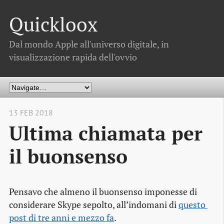
Quickloox
Dal mondo Apple all'universo digitale, in
visualizzazione rapida dell'ovvio
13 FEB 2018
Ultima chiamata per
il buonsenso
Pensavo che almeno il buonsenso imponesse di
considerare Skype sepolto, all’indomani di
questo 
post di tre anni e mezzo fa
.