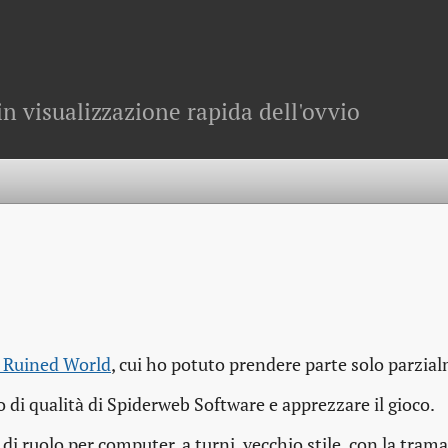
in visualizzazione rapida dell'ovvio
 Ruined World
, cui ho potuto prendere parte solo parzia
o di qualità di Spiderweb Software e apprezzare il gioco.
 di ruolo per computer, a turni, vecchio stile, con la tram