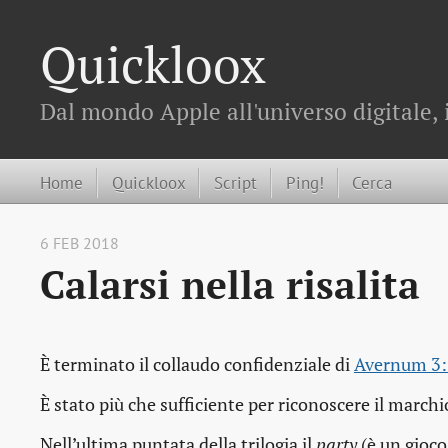
Quickloox
Dal mondo Apple all'universo digitale, 
Home
Quickloox
Script
Ping!
Cerca
6 FEB 2018
Calarsi nella risalita
È terminato il collaudo confidenziale di
Avernum 3:
È stato più che sufficiente per riconoscere il marchi
Nell’ultima puntata della trilogia il
party
(è un gioco