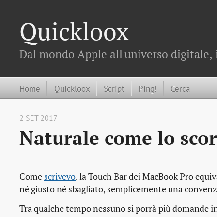
Quickloox
Dal mondo Apple all'universo digitale, 
Home
Quickloox
Script
Ping!
Cerca
2 SET 2017
Naturale come lo sco
Come
scrivevo
, la Touch Bar dei MacBook Pro equiv
né giusto né sbagliato, semplicemente una convenzi
Tra qualche tempo nessuno si porrà più domande in p