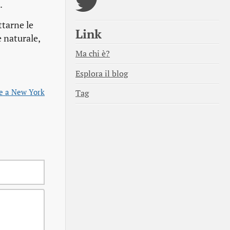
.
ttarne le
Link
e naturale,
Ma chi è?
Esplora il blog
e a New York
Tag