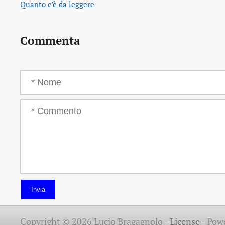
Quanto c’è da leggere
Commenta
Invia
Copyright © 2026 Lucio Bragagnolo -
License
-
Pow