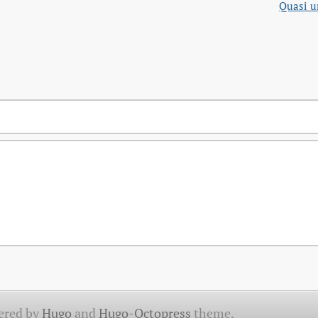
Quasi u
ered by
Hugo
and
Hugo-Octopress
theme.