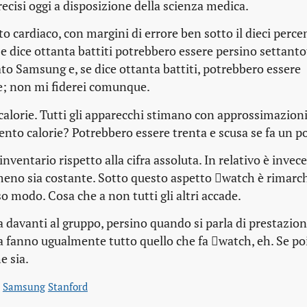
recisi oggi a disposizione della scienza medica.
o cardiaco, con margini di errore ben sotto il dieci percen
(se dice ottanta battiti potrebbero essere persino settant
cato Samsung e, se dice ottanta battiti, potrebbero essere
e; non mi fiderei comunque.
calorie. Tutti gli apparecchi stimano con approssimazion
nto calorie? Potrebbero essere trenta e scusa se fa un po
inventario rispetto alla cifra assoluta. In relativo è invece
lmeno sia costante. Sotto questo aspetto watch è rimarc
so modo. Cosa che a non tutti gli altri accade.
a davanti al gruppo, persino quando si parla di prestazio
Ma fanno ugualmente tutto quello che fa watch, eh. Se poi
e sia.
Samsung
Stanford