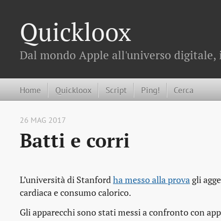
Quickloox
Dal mondo Apple all'universo digitale, 
Home
Quickloox
Script
Ping!
Cerca
26 MAG 2017
Batti e corri
L’università di Stanford
ha messo alla prova
gli agge
cardiaca e consumo calorico.
Gli apparecchi sono stati messi a confronto con a