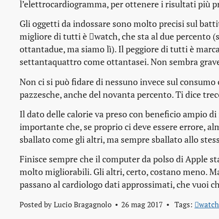
l’elettrocardiogramma, per ottenere i risultati più p
Gli oggetti da indossare sono molto precisi sul battit
migliore di tutti è watch, che sta al due percento 
ottantadue, ma siamo lì). Il peggiore di tutti è mar
settantaquattro come ottantasei. Non sembra grav
Non ci si può fidare di nessuno invece sul consumo 
pazzesche, anche del novanta percento. Ti dice trece
Il dato delle calorie va preso con beneficio ampio di 
importante che, se proprio ci deve essere errore, a
sballato come gli altri, ma sempre sballato allo stes
Finisce sempre che il computer da polso di Apple st
molto migliorabili. Gli altri, certo, costano meno. 
passano al cardiologo dati approssimati, che vuoi ch
Posted by
Lucio Bragagnolo
26 mag 2017
Tags:
watch