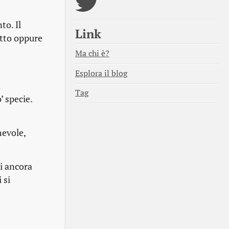
to. Il
Link
otto oppure
Ma chi è?
Esplora il blog
i
Tag
’ specie.
hevole,
ni ancora
 si