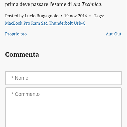
prima deve passare l’esame di
Ars Technica
.
Posted by
Lucio Bragagnolo
19 nov 2016
Tags:
MacBook
Pro
Ram
Ssd
Thunderbolt
Usb-C
Proprio pro
Aut-Out
Commenta