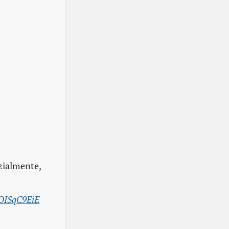
zialmente,
FOISqC9EiE