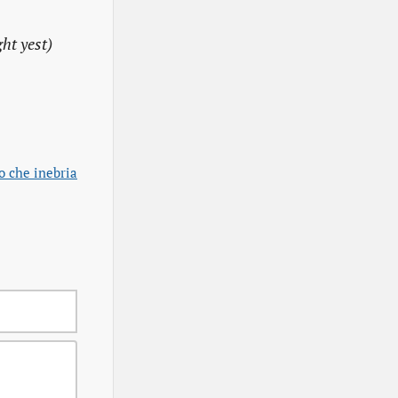
ght yest)
o che inebria