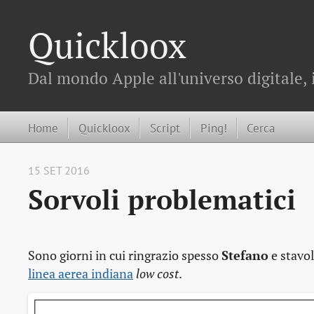
Quickloox
Dal mondo Apple all'universo digitale, 
Home
Quickloox
Script
Ping!
Cerca
15 SET 2016
Sorvoli problematici
Sono giorni in cui ringrazio spesso
Stefano
e stavol
linea aerea indiana
low cost
.