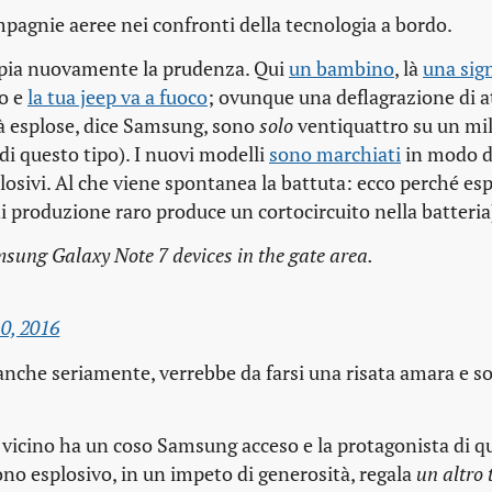
mpagnie aeree nei confronti della tecnologia a bordo.
oppia nuovamente la prudenza. Qui
un bambino
, là
una sig
to e
la tua jeep va a fuoco
; ovunque una deflagrazione di 
ità esplose, dice Samsung, sono
solo
ventiquattro su un mil
di questo tipo). I nuovi modelli
sono marchiati
in modo d
plosivi. Al che viene spontanea la battuta: ecco perché es
i produzione raro produce un cortocircuito nella batteria
sung Galaxy Note 7 devices in the gate area.
0, 2016
nche seriamente, verrebbe da farsi una risata amara e so
l vicino ha un coso Samsung acceso e la protagonista di q
ono esplosivo, in un impeto di generosità, regala
un altro 