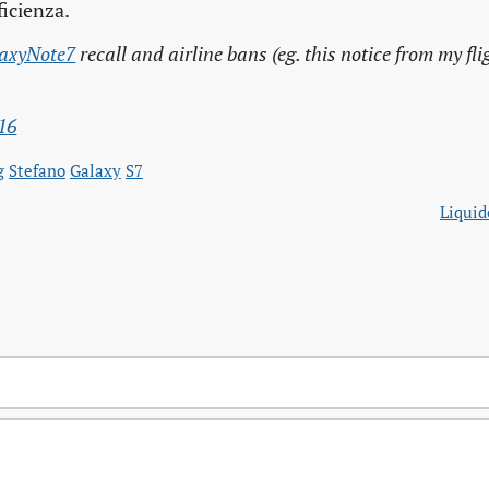
ficienza.
axyNote7
recall and airline bans (eg. this notice from my fli
16
g
Stefano
Galaxy
S7
Liquid