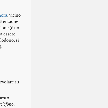
nora
, vicino
attenzione
ione (è un
a essere
plodono, si
).
rvolare su
uesto
telefono
.