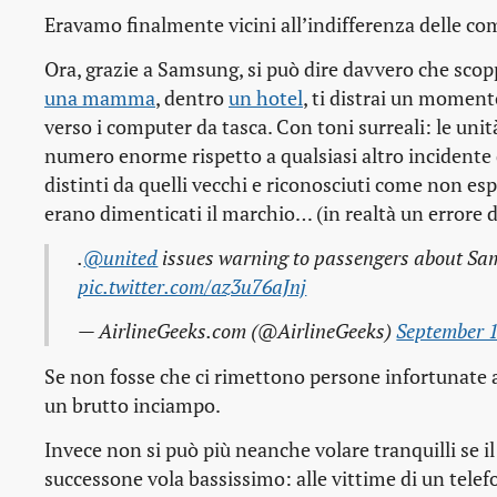
Eravamo finalmente vicini all’indifferenza delle co
Ora, grazie a Samsung, si può dire davvero che sc
una mamma
, dentro
un hotel
, ti distrai un momen
verso i computer da tasca. Con toni surreali: le un
numero enorme rispetto a qualsiasi altro incidente 
distinti da quelli vecchi e riconosciuti come non es
erano dimenticati il marchio… (in realtà un errore d
.
@united
issues warning to passengers about Sam
pic.twitter.com/az3u76aJnj
— AirlineGeeks.com (@AirlineGeeks)
September 1
Se non fosse che ci rimettono persone infortunate a
un brutto inciampo.
Invece non si può più neanche volare tranquilli se i
successone vola bassissimo: alle vittime di un telef