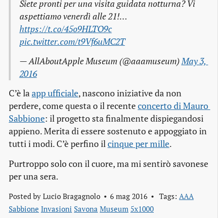
Siete pronti per una visita guidata notturna? Vi
aspettiamo venerdì alle 21!…
https://t.co/45o9HLTO9c
pic.twitter.com/t9Vf6uMC2T
— AllAboutApple Museum (@aaamuseum)
May 3, 
2016
C’è la
app ufficiale
, nascono iniziative da non
perdere, come questa o il recente
concerto di Mauro 
Sabbione
: il progetto sta finalmente dispiegandosi
appieno. Merita di essere sostenuto e appoggiato in
tutti i modi. C’è perfino il
cinque per mille
.
Purtroppo solo con il cuore, ma mi sentirò savonese
per una sera.
Posted by
Lucio Bragagnolo
6 mag 2016
Tags:
AAA
Sabbione
Invasioni
Savona
Museum
5x1000