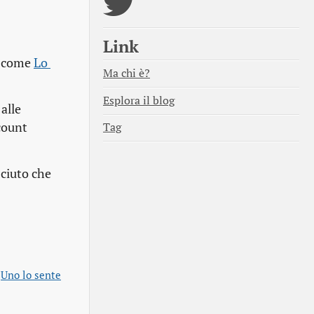
Link
li come
Lo 
Ma chi è?
Esplora il blog
alle
ccount
Tag
sciuto che
Uno lo sente