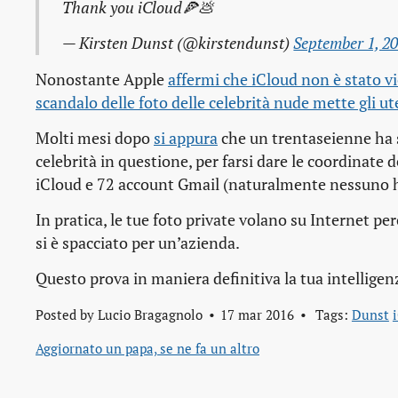
Thank you iCloud🍕💩
— Kirsten Dunst (@kirstendunst)
September 1, 2
Nonostante Apple
affermi che iCloud non è stato v
scandalo delle foto delle celebrità nude mette gli ut
Molti mesi dopo
si appura
che un trentaseienne ha 
celebrità in questione, per farsi dare le coordinate 
iCloud e 72 account Gmail (naturalmente nessuno h
In pratica, le tue foto private volano su Internet p
si è spacciato per un’azienda.
Questo prova in maniera definitiva la tua intelligen
Posted by
Lucio Bragagnolo
17 mar 2016
Tags:
Dunst
Aggiornato un papa, se ne fa un altro