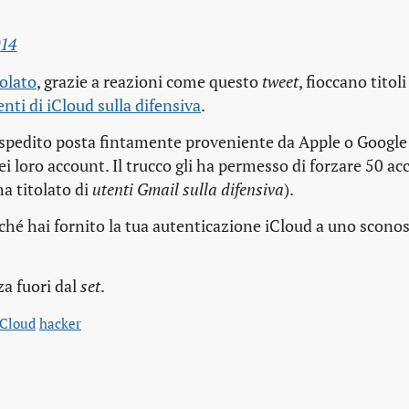
014
iolato
, grazie a reazioni come questo
tweet
, fioccano tito
enti di iCloud sulla difensiva
.
spedito posta fintamente proveniente da Apple o Google 
dei loro account. Il trucco gli ha permesso di forzare 50 a
a titolato di
utenti Gmail sulla difensiva
).
erché hai fornito la tua autenticazione iCloud a uno scono
za fuori dal
set
.
iCloud
hacker