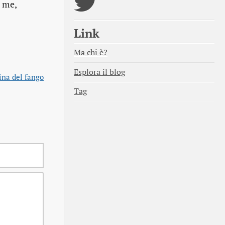
e me,
Link
Ma chi è?
Esplora il blog
na del fango
Tag