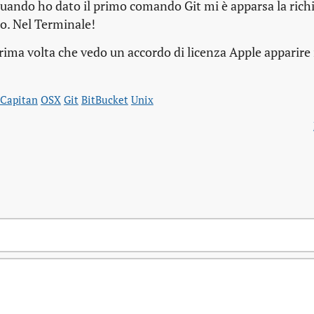
 quando ho dato il primo comando Git mi è apparsa la richi
so. Nel Terminale!
ima volta che vedo un accordo di licenza Apple apparire 
lCapitan
OSX
Git
BitBucket
Unix