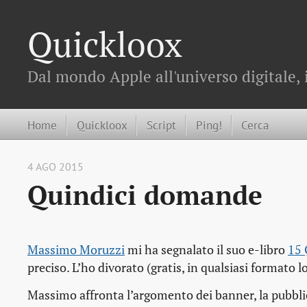
Quickloox
Dal mondo Apple all'universo digitale, 
Home
Quickloox
Script
Ping!
Cerca
4 AGO 2015
Quindici domande
Massimo Moruzzi
mi ha segnalato il suo e-libro
15 
preciso. L’ho divorato (gratis, in qualsiasi formato l
Massimo affronta l’argomento dei banner, la pubbli