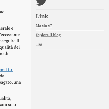
 ad
Link
Ma chi è?
nerale e
n’eccezione
Esplora il blog
nseguire il
Tag
qualità dei
no di
ed to 
 da
 pagato, una
ualità,
sarà solo