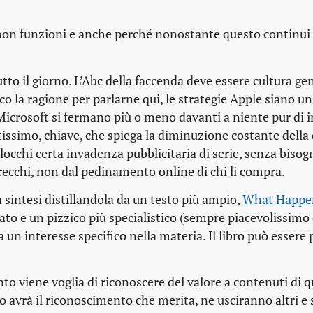
 non funzioni e anche perché nonostante questo continui
to il giorno. L’Abc della faccenda deve essere cultura ge
o la ragione per parlarne qui, le strategie Apple siano u
 Microsoft si fermano più o meno davanti a niente pur di i
tissimo, chiave, che spiega la diminuzione costante della 
occhi certa invadenza pubblicitaria di serie, senza bisog
recchi, non dal pedinamento online di chi li compra.
sintesi distillandola da un testo più ampio,
What Happen
liato e un pizzico più specialistico (sempre piacevolissimo
un interesse specifico nella materia. Il libro può essere
nto viene voglia di riconoscere del valore a contenuti di q
 avrà il riconoscimento che merita, ne usciranno altri e 