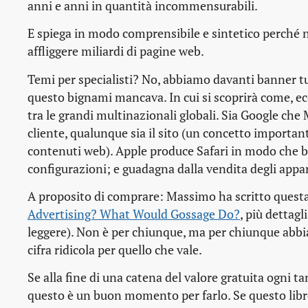
anni e anni in quantità incommensurabili.
E spiega in modo comprensibile e sintetico perché
affliggere miliardi di pagine web.
Temi per specialisti? No, abbiamo davanti banner tut
questo bignami mancava. In cui si scoprirà come, ecc
tra le grandi multinazionali globali. Sia Google che
cliente, qualunque sia il sito (un concetto importan
contenuti web). Apple produce Safari in modo che bl
configurazioni; e guadagna dalla vendita degli appa
A proposito di comprare: Massimo ha scritto questa 
Advertising? What Would Gossage Do?
, più dettag
leggere). Non è per chiunque, ma per chiunque abbia 
cifra ridicola per quello che vale.
Se alla fine di una catena del valore gratuita ogni ta
questo è un buon momento per farlo. Se questo libro