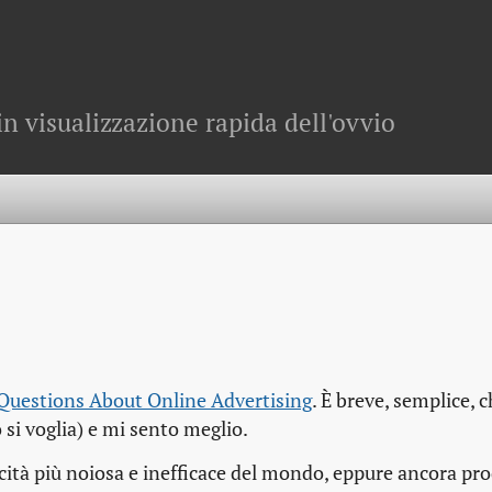
in visualizzazione rapida dell'ovvio
Questions About Online Advertising
. È breve, semplice, c
o si voglia) e mi sento meglio.
cità più noiosa e inefficace del mondo, eppure ancora pr