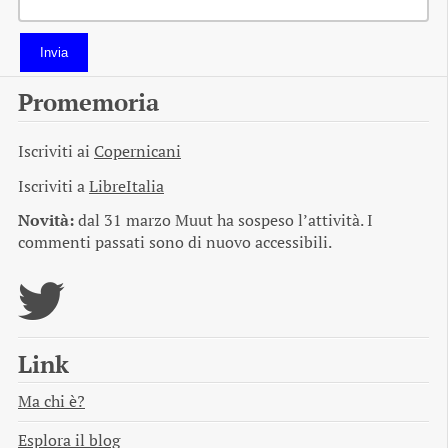
Invia
Promemoria
Iscriviti ai
Copernicani
Iscriviti a
LibreItalia
Novità:
dal 31 marzo Muut ha sospeso l’attività. I
commenti passati sono di nuovo accessibili.
Link
Ma chi è?
Esplora il blog