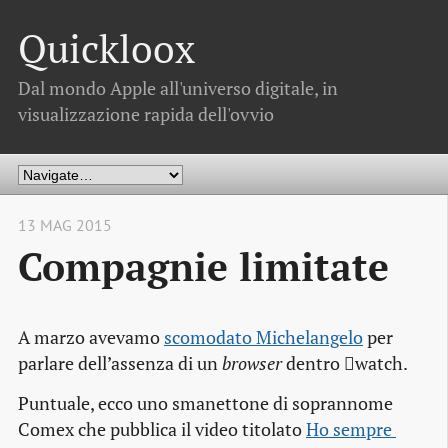
Quickloox
Dal mondo Apple all'universo digitale, in
visualizzazione rapida dell'ovvio
13 MAG 2015
Compagnie limitate
A marzo avevamo
scomodato Michelangelo
per
parlare dell’assenza di un
browser
dentro watch.
Puntuale, ecco uno smanettone di soprannome
Comex che pubblica il video titolato
Ho sempre 