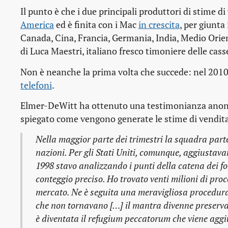
Il punto è che i due principali produttori di stime d
America
ed è finita con i Mac
in crescita
, per giunta
Canada, Cina, Francia, Germania, India, Medio Ori
di Luca Maestri, italiano fresco timoniere delle cass
Non è neanche la prima volta che succede: nel 2010 t
telefoni
.
Elmer-DeWitt ha ottenuto una testimonianza anonima
spiegato come vengono generate le stime di vendita
Nella maggior parte dei trimestri la squadra parte
nazioni. Per gli Stati Uniti, comunque, aggiustavam
1998 stavo analizzando i punti della catena dei fo
conteggio preciso. Ho trovato venti milioni di pro
mercato. Ne è seguita una meravigliosa procedura
che non tornavano […] il mantra divenne preservare 
è diventata il refugium peccatorum che viene aggiu