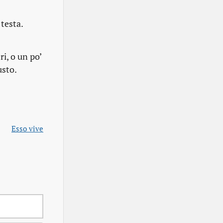
 testa.
i, o un po’
usto.
Esso vive