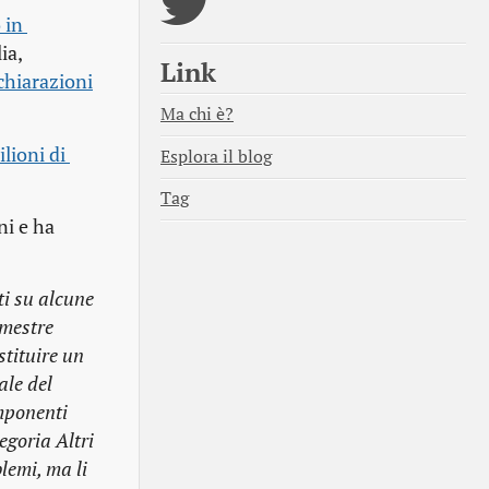
in 
ia,
Link
ichiarazioni
Ma chi è?
lioni di 
Esplora il blog
Tag
ni e ha
ti su alcune
imestre
stituire un
ale del
omponenti
egoria Altri
lemi, ma li