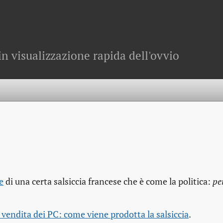
in visualizzazione rapida dell'ovvio
e
di una certa salsiccia francese che è come la politica:
pe
 vendita dei PC: come viene prodotta la salsiccia
.