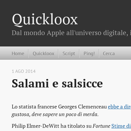
Quickloox
Dal mondo Apple all'universo digitale, 
Home
Quickloox
Script
Ping!
Cerca
1 AGO 2014
Salami e salsicce
Lo statista francese Georges Clemenceau
ebbe a dir
gustosa, deve sapere un poco di merda.
Philip Elmer-DeWitt ha titolato su
Fortune
Stime di