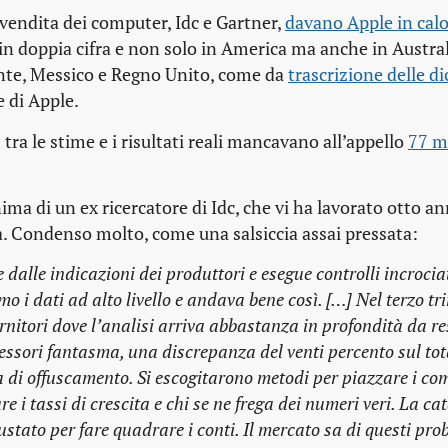
i vendita dei computer, Idc e Gartner,
davano Apple in calo 
 in doppia cifra e non solo in America ma anche in Austral
ente, Messico e Regno Unito, come da
trascrizione delle d
e di Apple.
ra le stime e i risultati reali mancavano all’appello
77 mi
 di un ex ricercatore di Idc, che vi ha lavorato otto an
. Condenso molto, come una salsiccia assai pressata:
 dalle indicazioni dei produttori e esegue controlli incrocia
o i dati ad alto livello e andava bene così. […] Nel terzo tr
rnitori dove l’analisi arriva abbastanza in profondità da re
cessori fantasma, una discrepanza del venti percento sul tot
 di offuscamento. Si escogitarono metodi per piazzare i c
i tassi di crescita e chi se ne frega dei numeri veri. La cat
stato per fare quadrare i conti. Il mercato sa di questi prob