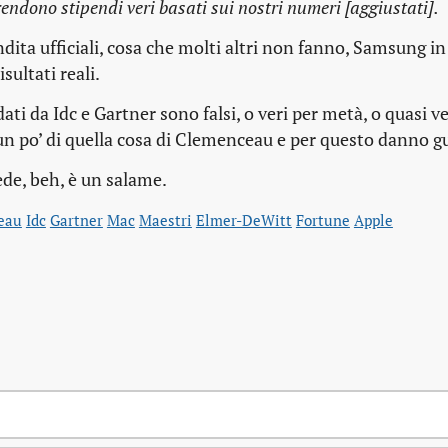
prendono stipendi veri basati sui nostri numeri [aggiustati].
dita ufficiali, cosa che molti altri non fanno, Samsung in
sultati reali.
ti da Idc e Gartner sono falsi, o veri per metà, o quasi ver
un po’ di quella cosa di Clemenceau e per questo danno g
ede, beh, è un salame.
eau
Idc
Gartner
Mac
Maestri
Elmer-DeWitt
Fortune
Apple