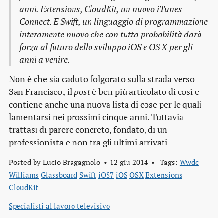
anni. Extensions, CloudKit, un nuovo iTunes
Connect. E Swift, un linguaggio di programmazione
interamente nuovo che con tutta probabilità darà
forza al futuro dello sviluppo iOS e OS X per gli
anni a venire.
Non è che sia caduto folgorato sulla strada verso
San Francisco; il
post
è ben più articolato di così e
contiene anche una nuova lista di cose per le quali
lamentarsi nei prossimi cinque anni. Tuttavia
trattasi di parere concreto, fondato, di un
professionista e non tra gli ultimi arrivati.
Posted by
Lucio Bragagnolo
12 giu 2014
Tags:
Wwdc
Williams
Glassboard
Swift
iOS7
iOS
OSX
Extensions
CloudKit
Specialisti al lavoro televisivo