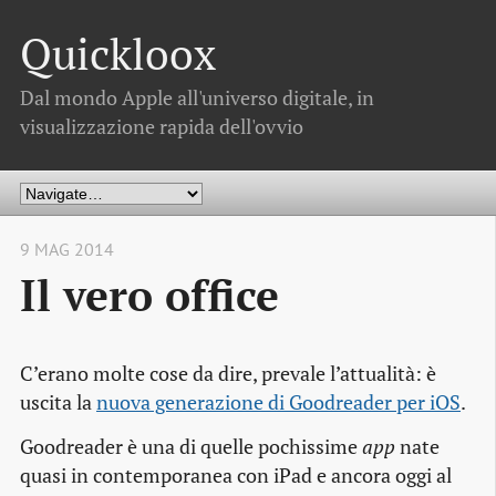
Quickloox
Dal mondo Apple all'universo digitale, in
visualizzazione rapida dell'ovvio
9 MAG 2014
Il vero office
C’erano molte cose da dire, prevale l’attualità: è
uscita la
nuova generazione di Goodreader per iOS
.
Goodreader è una di quelle pochissime
app
nate
quasi in contemporanea con iPad e ancora oggi al