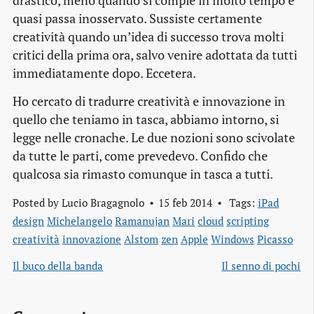
drastico, meno quando si compie in molto tempo e
quasi passa inosservato. Sussiste certamente
creatività quando un’idea di successo trova molti
critici della prima ora, salvo venire adottata da tutti
immediatamente dopo. Eccetera.
Ho cercato di tradurre creatività e innovazione in
quello che teniamo in tasca, abbiamo intorno, si
legge nelle cronache. Le due nozioni sono scivolate
da tutte le parti, come prevedevo. Confido che
qualcosa sia rimasto comunque in tasca a tutti.
Posted by
Lucio Bragagnolo
15 feb 2014
Tags:
iPad
design
Michelangelo
Ramanujan
Mari
cloud
scripting
creatività
innovazione
Alstom
zen
Apple
Windows
Picasso
Il buco della banda
Il senno di pochi