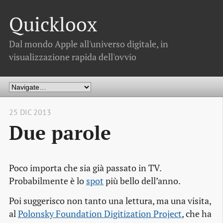
Quickloox
Dal mondo Apple all'universo digitale, in
visualizzazione rapida dell'ovvio
25 DIC 2013
Due parole
Poco importa che sia già passato in TV.
Probabilmente è lo
spot
più bello dell’anno.
Poi suggerisco non tanto una lettura, ma una visita,
al
Polonsky Foundation Digitization Project
, che ha