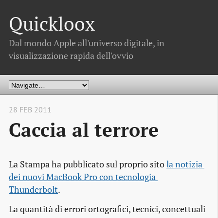
Quickloox
Dal mondo Apple all'universo digitale, in
visualizzazione rapida dell'ovvio
28 FEB 2011
Caccia al terrore
La Stampa ha pubblicato sul proprio sito
la notizia 
dei nuovi MacBook Pro con tecnologia 
Thunderbolt
.
La quantità di errori ortografici, tecnici, concettuali