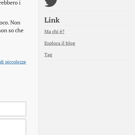
rebbero i
Link
ioco. Non
non so che
Ma chi è?
Esplora il blog
Tag
di piccolezze