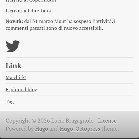
Iscriviti a
LibreItalia
Novità:
dal 31 marzo Muut ha sospeso l’attività. I
commenti passati sono di nuovo accessibili.
Link
Ma chi è?
Esplora il blog
Tag
Copyright © 2026 Lucio Bragagnolo -
License
-
Powered by
Hugo
and
Hugo-Octopress
theme.