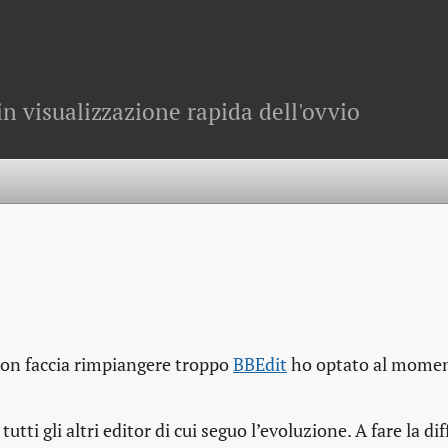
in visualizzazione rapida dell'ovvio
 non faccia rimpiangere troppo
BBEdit
ho optato al momen
tti gli altri editor di cui seguo l’evoluzione. A fare la di