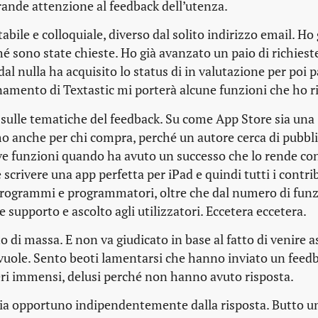
rande attenzione al
feedback
dell’utenza.
ile e colloquiale, diverso dal solito indirizzo email. Ho 
 sono state chieste. Ho già avanzato un paio di richieste
dal nulla ha acquisito lo status di
in valutazione
per poi p
ornamento di Textastic mi porterà alcune funzioni che ho r
e sulle tematiche del
feedback
. Su come App Store sia una
o anche per chi compra, perché un autore cerca di pubbl
ve funzioni quando ha avuto un successo che lo rende co
e scrivere una
app
perfetta per iPad e quindi tutti i contri
di programmi e programmatori, oltre che dal numero di fun
e supporto e ascolto agli utilizzatori. Eccetera eccetera.
i massa. E non va giudicato in base al fatto di venire as
 vuole. Sento beoti lamentarsi che hanno inviato un
feed
eri immensi, delusi perché non hanno avuto risposta.
sia opportuno indipendentemente dalla risposta. Butto u