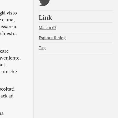
già visto
Link
 e una,
assare a
Ma chi è?
ichiesto.
Esplora il blog
Tag
icare
nveniente.
buti
zioni che
coltati
back
ad
na