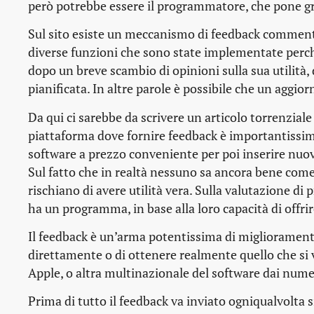
però potrebbe essere il programmatore, che pone g
Sul sito esiste un meccanismo di
feedback
commentab
diverse funzioni che sono state implementate perché
dopo un breve scambio di opinioni sulla sua utilità, 
pianificata
. In altre parole è possibile che un aggi
Da qui ci sarebbe da scrivere un articolo torrenzial
piattaforma dove fornire
feedback
è importantissim
software a prezzo conveniente per poi inserire nuo
Sul fatto che in realtà nessuno sa ancora bene com
rischiano di avere utilità vera. Sulla valutazione 
ha un programma, in base alla loro capacità di offrir
Il
feedback
è un’arma potentissima di miglioramento d
direttamente o di ottenere realmente quello che si
Apple, o altra multinazionale del software dai num
Prima di tutto il
feedback
va inviato ogniqualvolta 