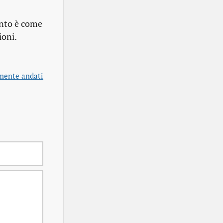
ento è come
ioni.
mente andati