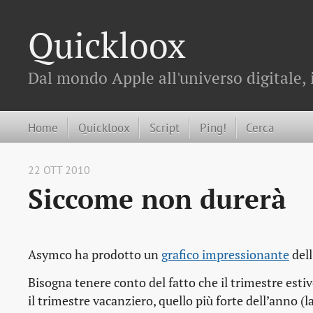
Quickloox
Dal mondo Apple all'universo digitale, 
Home
Quickloox
Script
Ping!
Cerca
22 OTT 2010
Siccome non durerà
Asymco ha prodotto un
grafico impressionante
dell
Bisogna tenere conto del fatto che il trimestre estivo
il trimestre vacanziero, quello più forte dell’anno (l