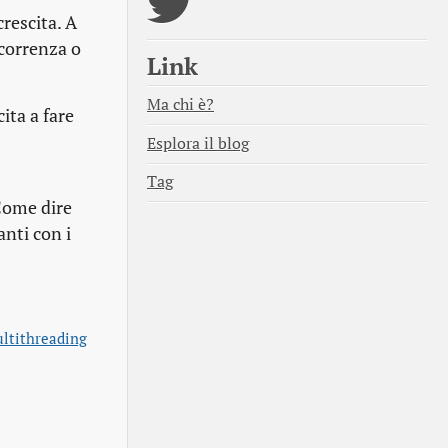
rescita. A
ncorrenza o
Link
Ma chi è?
ita a fare
Esplora il blog
Tag
 Come dire
nti con i
ultithreading