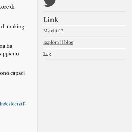
tore di
Link
e di
making
Ma chi è?
Esplora il blog
ana ha
 sappiano
Tag
 sono capaci
(indesiderati)