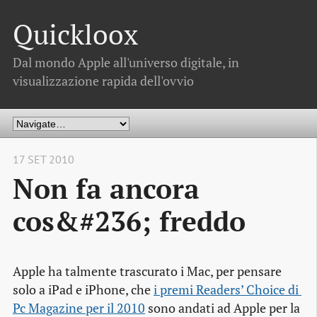
Quickloox
Dal mondo Apple all'universo digitale, in
visualizzazione rapida dell'ovvio
17 SET 2010
Non fa ancora
cos&#236; freddo
Apple ha talmente trascurato i Mac, per pensare
solo a iPad e iPhone, che
i premi Readers’ Choice di 
Pc Magazine per il 2010
sono andati ad Apple per la