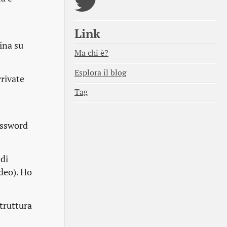
Link
ina su
Ma chi è?
Esplora il blog
rrivate
Tag
assword
di
deo). Ho
truttura