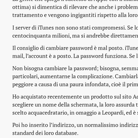
ottima) si dimentica di rilevare che anche i problemi
trattamento e vengono ingigantiti rispetto alla loro
I server di iTunes non sono stati compromessi. Se lo
centocinquanta milioni, ma si andrebbe direttamente
Il consiglio di
cambiare password
è mal posto. iTune
mail, l’account è a posto. La password funziona. Se
Non bisogna
cambiare
la password; bisogna, semma
particolari, aumentarne la complicazione. Cambiarla
peggiore a causa di una paura infondata, cioè il prim
Ho acquistato recentemente un prodotto sul sito Ad
scegliere un
nome della schermata
, la loro assurda
scelto
acquacedratario
, in omaggio a Leopardi, ed è 
Poi ho inserito l’indirizzo, un normalissimo indiri
standard
dei loro database.