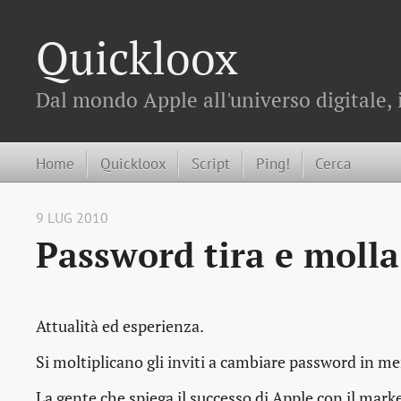
Quickloox
Dal mondo Apple all'universo digitale, 
Home
Quickloox
Script
Ping!
Cerca
9 LUG 2010
Password tira e molla
Attualità ed esperienza.
Si moltiplicano gli inviti a
cambiare password
in mer
La gente che spiega il successo di Apple con il marke