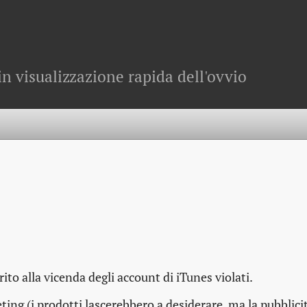
in visualizzazione rapida dell'ovvio
ito alla vicenda degli account di iTunes violati.
ting (i prodotti lascerebbero a desiderare, ma la pubblici