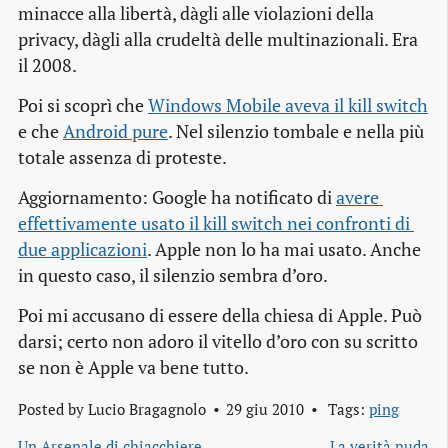
minacce alla libertà, dàgli alle violazioni della
privacy
, dàgli alla crudeltà delle multinazionali. Era
il 2008.
Poi si scoprì che
Windows Mobile aveva il 
kill switch
e che
Android pure
. Nel silenzio tombale e nella più
totale assenza di proteste.
Aggiornamento: Google ha notificato di
avere 
effettivamente usato il 
kill switch
 nei confronti di 
due applicazioni
. Apple non lo ha mai usato. Anche
in questo caso, il silenzio sembra d’oro.
Poi mi accusano di essere della
chiesa di Apple
. Può
darsi; certo non adoro il vitello d’oro con su scritto
se non è Apple va bene tutto
.
Posted by
Lucio Bragagnolo
29 giu 2010
Tags:
ping
Un Arsenale di chiacchiere
La verità nuda