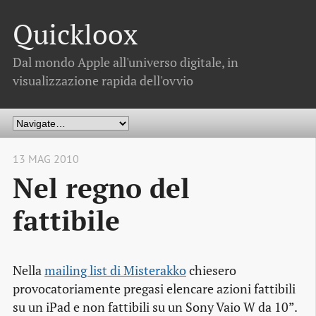
Quickloox
Dal mondo Apple all'universo digitale, in
visualizzazione rapida dell'ovvio
13 MAG 2010
Nel regno del
fattibile
Nella
mailing list di Misterakko
chiesero
provocatoriamente
pregasi elencare azioni fattibili
su un iPad e non fattibili su un Sony Vaio W da 10”
.